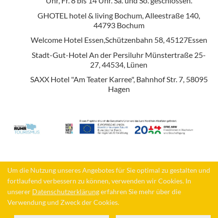
Uhr, Fr. 8 bis 14 Uhr. Sa. und So. geschlossen.
GHOTEL hotel & living Bochum, Alleestraße 140,
44793 Bochum
Welcome Hotel Essen,Schützenbahn 58, 45127Essen
Stadt-Gut-Hotel An der Persiluhr Münstertraße 25-
27, 44534, Lünen
SAXX Hotel "Am Teater Karree", Bahnhof Str. 7, 58095
Hagen
Um die Nutzung unseres Angebotes für Sie optimal zu gestalten und
Um die Nutzung unseres Angebotes für Sie optimal zu gestalten und
fortlaufend verbessern zu können, verwenden wir Cookies. In
fortlaufend verbessern zu können, verwenden wir Cookies. In
Impressum | Datenschutzerklärung
unserer
unserer
Datenschutzerklärung
Datenschutzerklärung
erfahren Sie mehr über die
erfahren Sie mehr über die
Verwendung und Zweck der Cookies.
Verwendung und Zweck der Cookies.